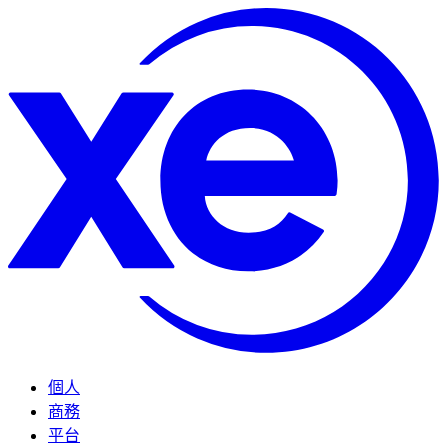
個人
商務
平台