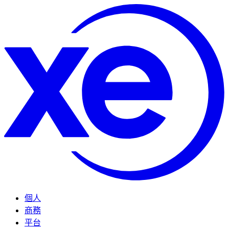
個人
商務
平台