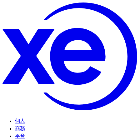
個人
商務
平台