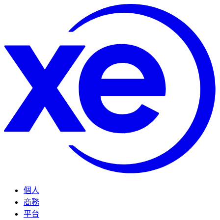
個人
商務
平台