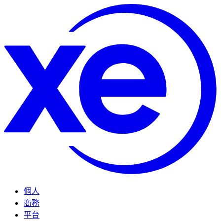
個人
商務
平台