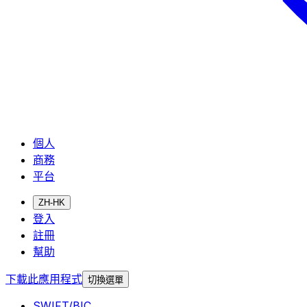
個人
商務
平台
ZH-HK
登入
註冊
幫助
下載此應用程式
切換選單
SWIFT/BIC