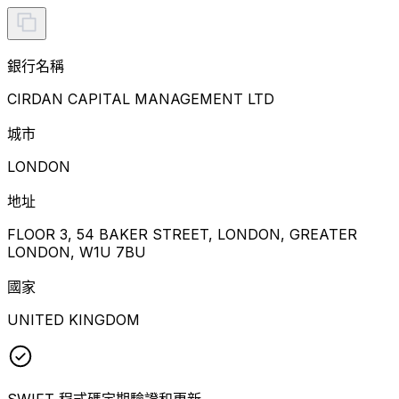
銀行名稱
CIRDAN CAPITAL MANAGEMENT LTD
城市
LONDON
地址
FLOOR 3, 54 BAKER STREET, LONDON, GREATER
LONDON, W1U 7BU
國家
UNITED KINGDOM
SWIFT 程式碼定期驗證和更新