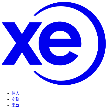
個人
商務
平台