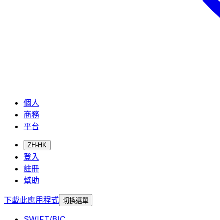
個人
商務
平台
ZH-HK
登入
註冊
幫助
下載此應用程式
切換選單
SWIFT/BIC