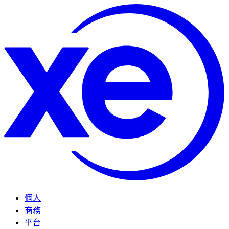
個人
商務
平台