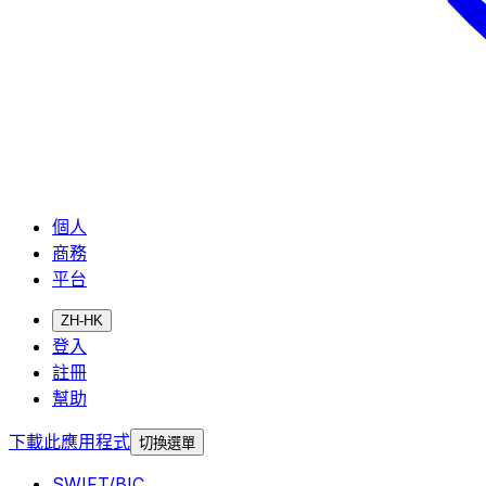
個人
商務
平台
ZH-HK
登入
註冊
幫助
下載此應用程式
切換選單
SWIFT/BIC