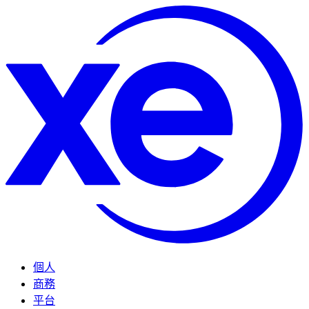
個人
商務
平台