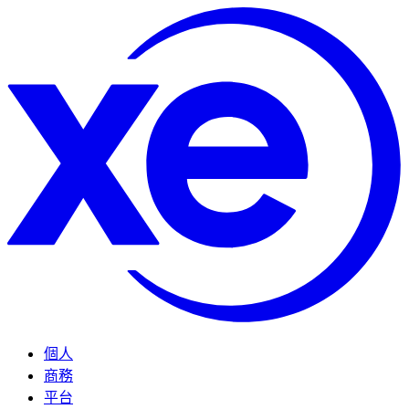
個人
商務
平台