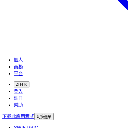
個人
商務
平台
ZH-HK
登入
註冊
幫助
下載此應用程式
切換選單
SWIFT/BIC