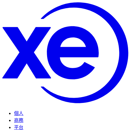
個人
商務
平台