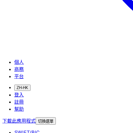
個人
商務
平台
ZH-HK
登入
註冊
幫助
下載此應用程式
切換選單
SWIFT/BIC