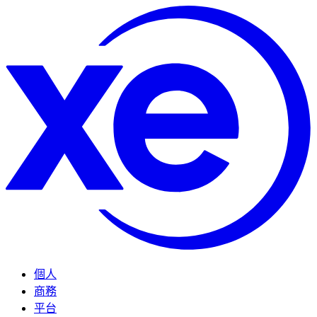
個人
商務
平台