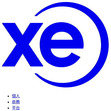
個人
商務
平台