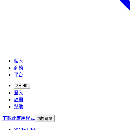
個人
商務
平台
ZH-HK
登入
註冊
幫助
下載此應用程式
切換選單
SWIFT/BIC