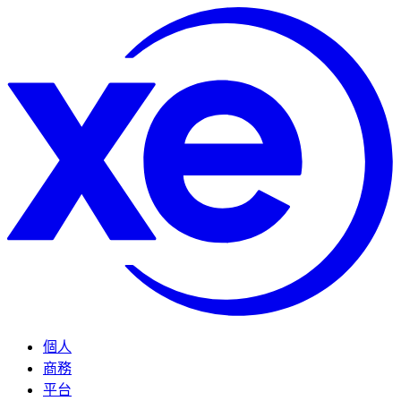
個人
商務
平台