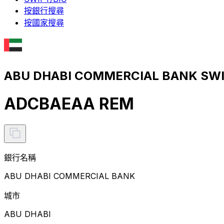
按銀行搜尋
按國家搜尋
ABU DHABI COMMERCIAL BANK SW
ADCBAEAA REM
銀行名稱
ABU DHABI COMMERCIAL BANK
城市
ABU DHABI