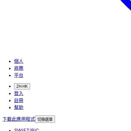
個人
商務
平台
ZH-HK
登入
註冊
幫助
下載此應用程式
切換選單
SWIFT/BIC