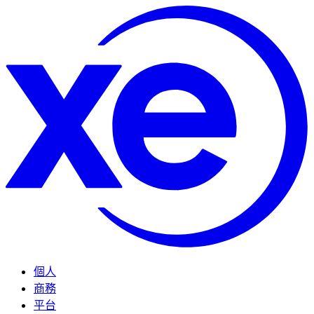
個人
商務
平台