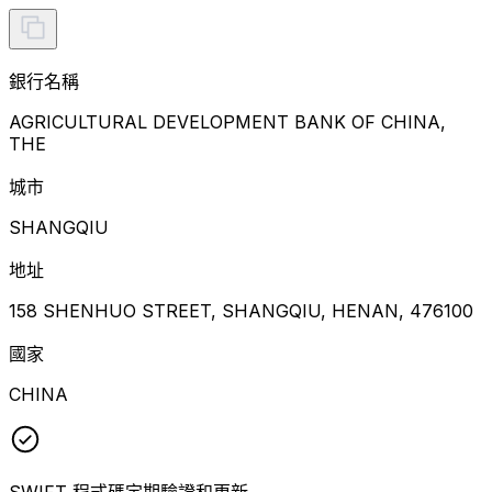
銀行名稱
AGRICULTURAL DEVELOPMENT BANK OF CHINA,
THE
城市
SHANGQIU
地址
158 SHENHUO STREET, SHANGQIU, HENAN, 476100
國家
CHINA
SWIFT 程式碼定期驗證和更新