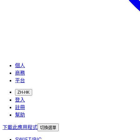
個人
商務
平台
ZH-HK
登入
註冊
幫助
下載此應用程式
切換選單
SWIFT/BIC