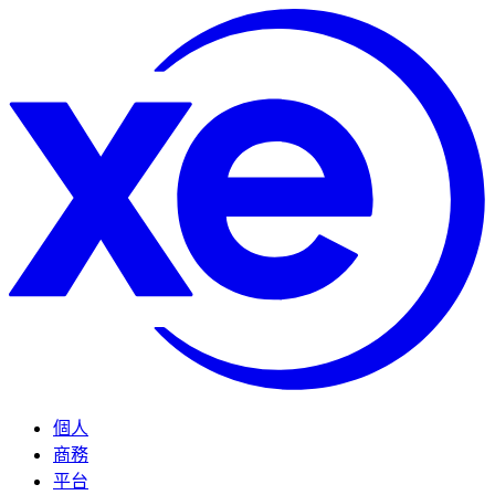
個人
商務
平台