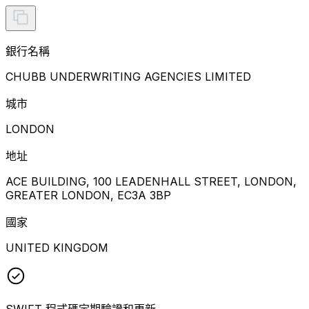
銀行名稱
CHUBB UNDERWRITING AGENCIES LIMITED
城市
LONDON
地址
ACE BUILDING, 100 LEADENHALL STREET, LONDON,
GREATER LONDON, EC3A 3BP
國家
UNITED KINGDOM
SWIFT 程式碼定期驗證和更新