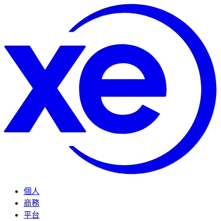
個人
商務
平台