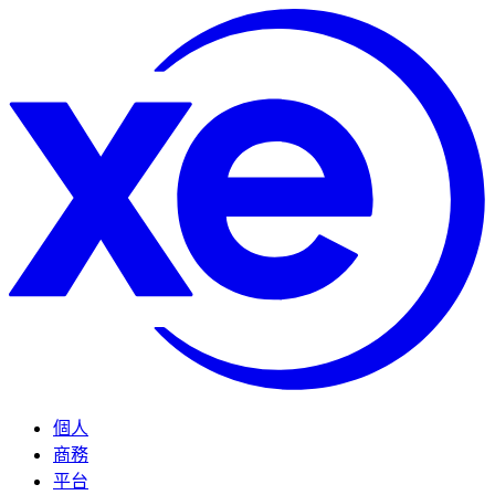
個人
商務
平台