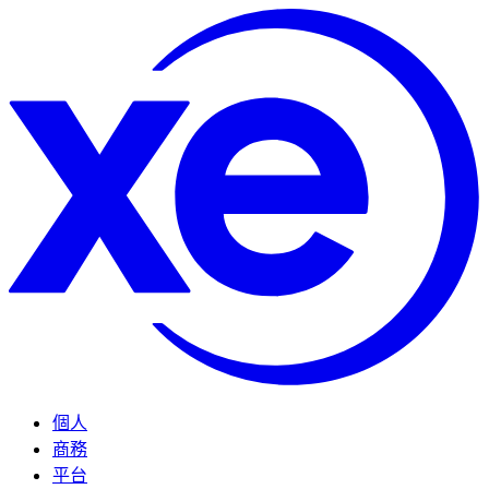
個人
商務
平台