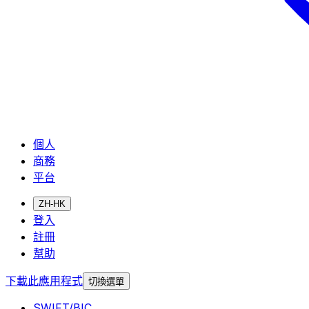
個人
商務
平台
ZH-HK
登入
註冊
幫助
下載此應用程式
切換選單
SWIFT/BIC