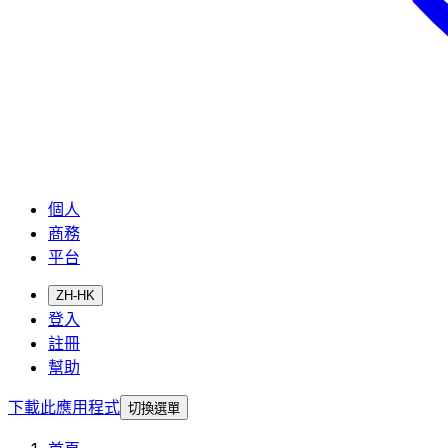
個人
商務
平台
ZH-HK
登入
註冊
幫助
下載此應用程式
切換選單