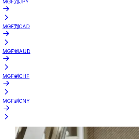
MGF到JPY
MGF到CAD
MGF到AUD
MGF到CHF
MGF到CNY