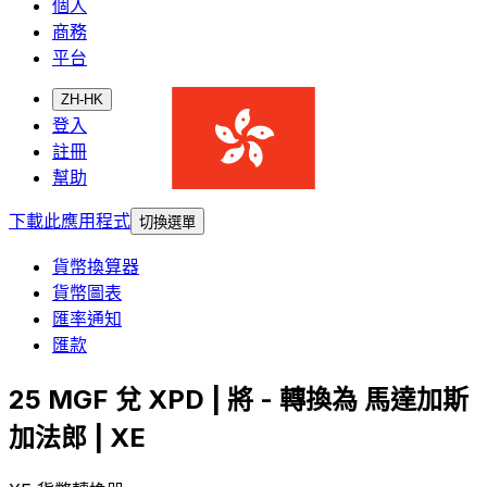
個人
商務
平台
ZH-HK
登入
註冊
幫助
下載此應用程式
切換選單
貨幣換算器
貨幣圖表
匯率通知
匯款
25 MGF 兌 XPD | 將 - 轉換為 馬達加斯
加法郎 | XE