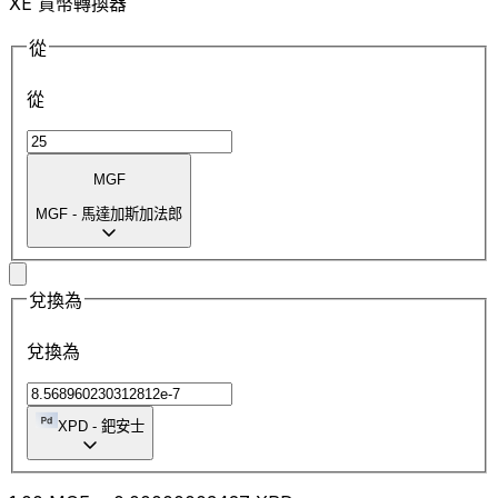
XE 貨幣轉換器
從
從
MGF
MGF
-
馬達加斯加法郎
兌換為
兌換為
XPD
-
鈀安士