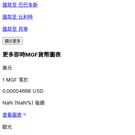
匯款至
巴巴多斯
匯款至
比利時
匯款至
貝寧
顯示更多
更多即時MGF貨幣圖表
美元
1 MGF 等於
0.00004668 USD
NaN (NaN%)
每週
查看圖表
歐元