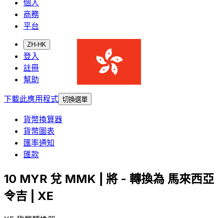
個人
商務
平台
ZH-HK
登入
註冊
幫助
下載此應用程式
切換選單
貨幣換算器
貨幣圖表
匯率通知
匯款
10 MYR 兌 MMK | 將 - 轉換為 馬來西亞
令吉 | XE