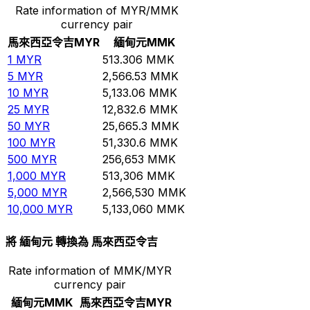
Rate information of MYR/MMK
currency pair
馬來西亞令吉
MYR
緬甸元
MMK
1
MYR
513.306
MMK
5
MYR
2,566.53
MMK
10
MYR
5,133.06
MMK
25
MYR
12,832.6
MMK
50
MYR
25,665.3
MMK
100
MYR
51,330.6
MMK
500
MYR
256,653
MMK
1,000
MYR
513,306
MMK
5,000
MYR
2,566,530
MMK
10,000
MYR
5,133,060
MMK
將 緬甸元 轉換為 馬來西亞令吉
Rate information of MMK/MYR
currency pair
緬甸元
MMK
馬來西亞令吉
MYR