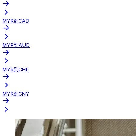
MYR到CAD
MYR到AUD
MYR到CHF
MYR到CNY