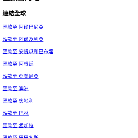
連結全球
匯款至
阿爾巴尼亞
匯款至
阿爾及利亞
匯款至
安提瓜和巴布達
匯款至
阿根廷
匯款至
亞美尼亞
匯款至
澳洲
匯款至
奧地利
匯款至
巴林
匯款至
孟加拉
匯款至
巴巴多斯