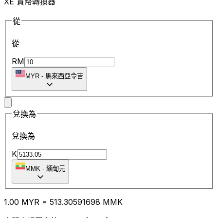
XE 貨幣轉換器
從
從
RM
MYR
-
馬來西亞令吉
兌換為
兌換為
K
MMK
-
緬甸元
1.00
MYR
=
513.30
591698
MMK