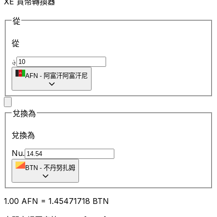
XE 貨幣轉換器
從
從
؋
AFN
-
阿富汗阿富汗尼
兌換為
兌換為
Nu.
BTN
-
不丹努扎姆
1.00
AFN
=
1.45
471718
BTN