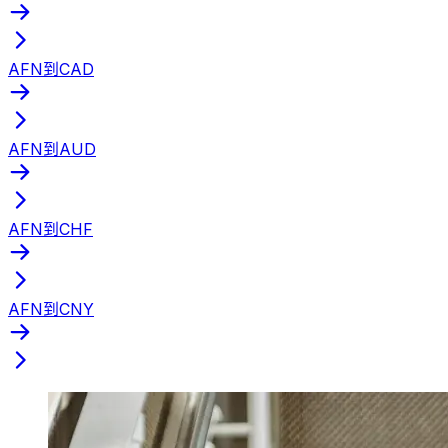
AFN到CAD
AFN到AUD
AFN到CHF
AFN到CNY