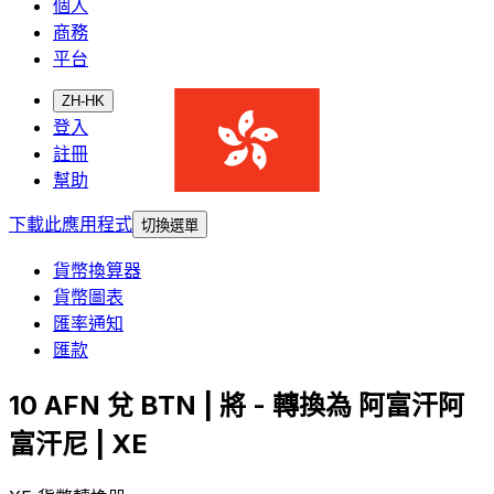
個人
商務
平台
ZH-HK
登入
註冊
幫助
下載此應用程式
切換選單
貨幣換算器
貨幣圖表
匯率通知
匯款
10 AFN 兌 BTN | 將 - 轉換為 阿富汗阿
富汗尼 | XE