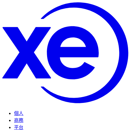
個人
商務
平台