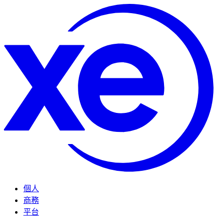
個人
商務
平台