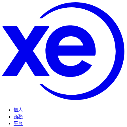
個人
商務
平台