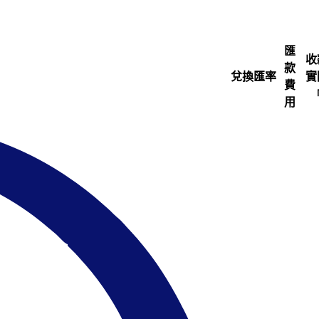
匯
收
款
兌換匯率
實
費
用