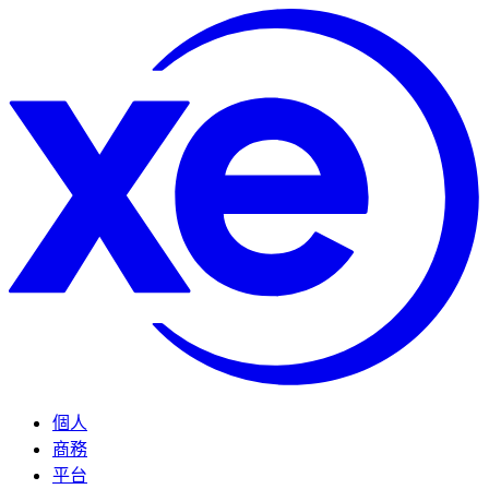
個人
商務
平台