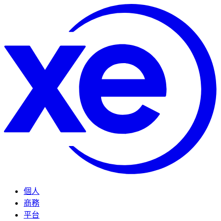
個人
商務
平台