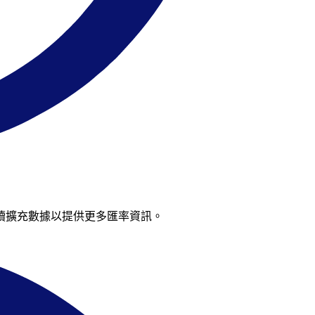
們持續擴充數據以提供更多匯率資訊。