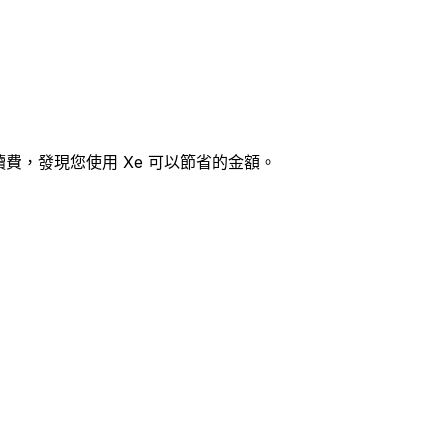
手續費，發現您使用 Xe 可以節省的金額。