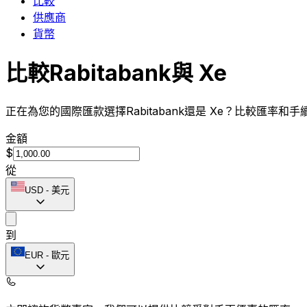
比較
供應商
貨幣
比較Rabitabank與 Xe
正在為您的國際匯款選擇Rabitabank還是 Xe？比較匯率和
金額
$
從
USD
-
美元
到
EUR
-
歐元