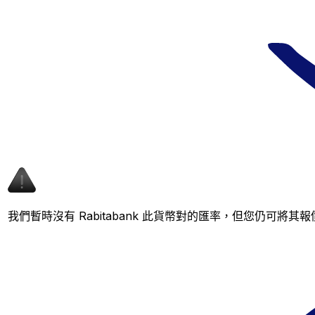
我們暫時沒有 Rabitabank 此貨幣對的匯率，但您仍可