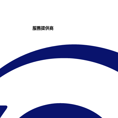
服務提供商