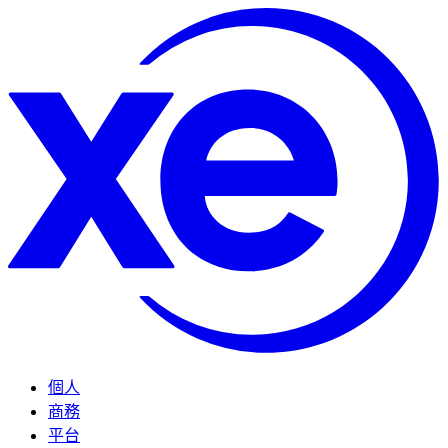
個人
商務
平台