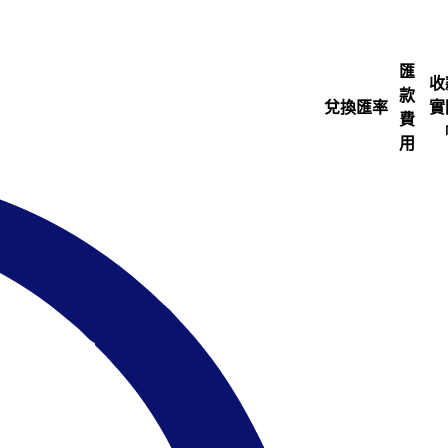
匯
收
款
兌換匯率
實
費
用