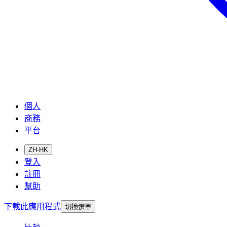
個人
商務
平台
ZH-HK
登入
註冊
幫助
下載此應用程式
切換選單