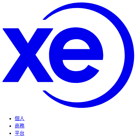
個人
商務
平台