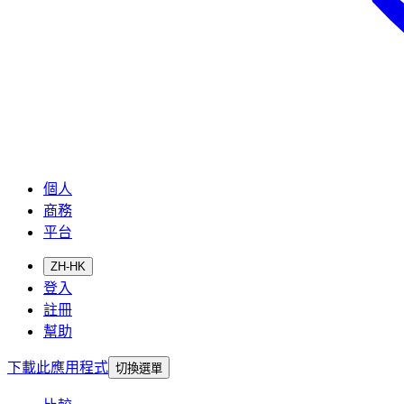
個人
商務
平台
ZH-HK
登入
註冊
幫助
下載此應用程式
切換選單