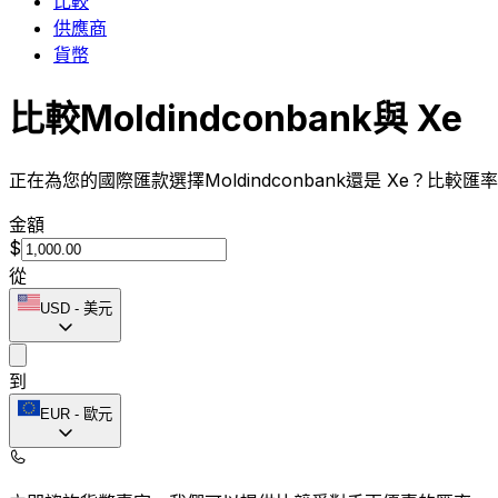
比較
供應商
貨幣
比較Moldindconbank與 Xe
正在為您的國際匯款選擇Moldindconbank還是 Xe？比較
金額
$
從
USD
-
美元
到
EUR
-
歐元