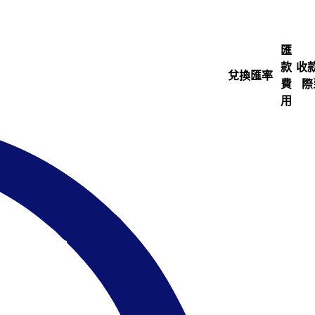
匯
款
收
兌換匯率
費
際
用