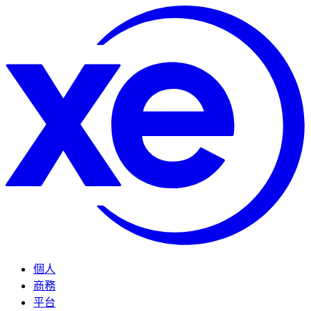
個人
商務
平台