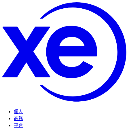
個人
商務
平台