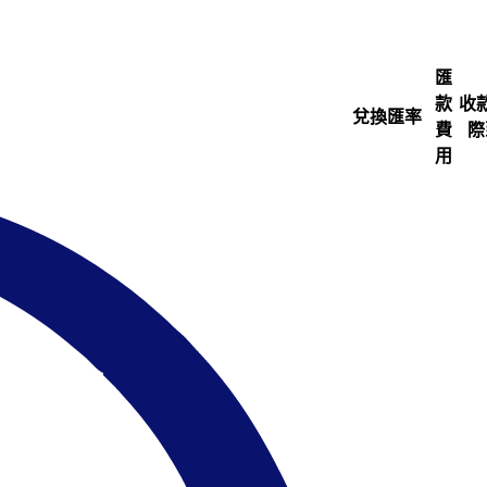
匯
款
收
兌換匯率
費
際
用