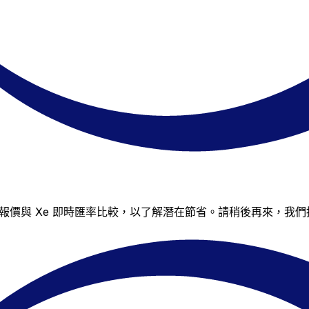
仍可將其報價與 Xe 即時匯率比較，以了解潛在節省。請稍後再來，