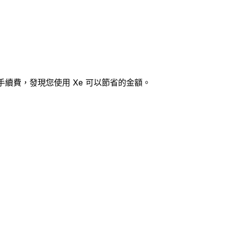
率和手續費，發現您使用 Xe 可以節省的金額。