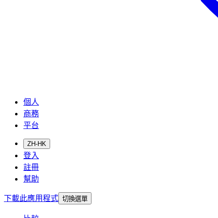
個人
商務
平台
ZH-HK
登入
註冊
幫助
下載此應用程式
切換選單