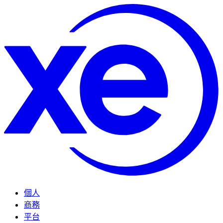
個人
商務
平台