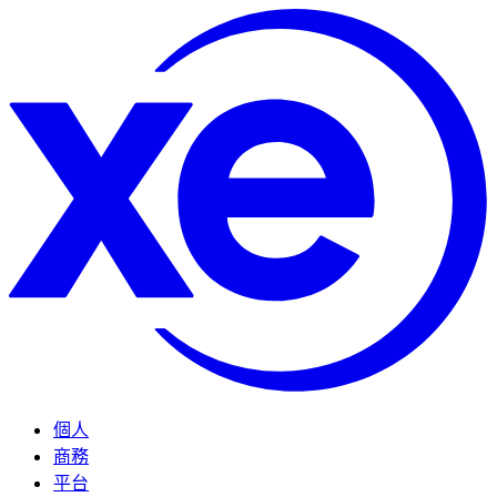
個人
商務
平台