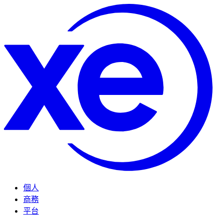
個人
商務
平台