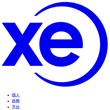
個人
商務
平台